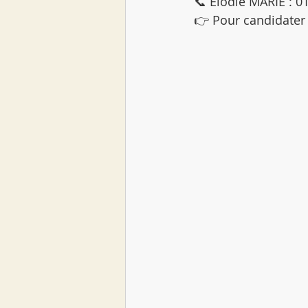
📞 Élodie MARIE : 01
👉 Pour candidater 