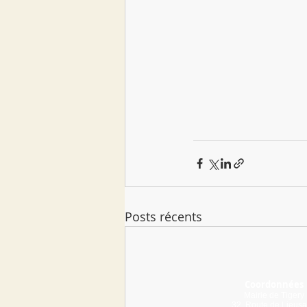
Posts récents
Coordonnées
Mairie de Tigery
32, Route de Lieusa