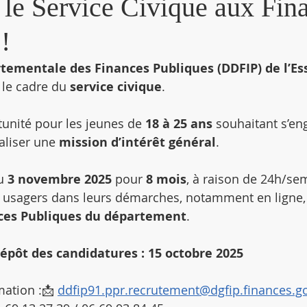
 le Service Civique aux Fin
!
tementale des Finances Publiques (DDFIP) de l’E
 le cadre du 
service civique
.
unité pour les jeunes de 
18 à 25 ans
 souhaitant s’en
éaliser une 
mission d’intérêt général
.
u 
3 novembre 2025
 pour 
8 mois
, à raison de 24h/sem
usagers dans leurs démarches, notamment en ligne, 
ces Publiques du département
.
épôt des candidatures : 15 octobre 2025
mation :📩 
ddfip91.ppr.recrutement@dgfip.finances.go