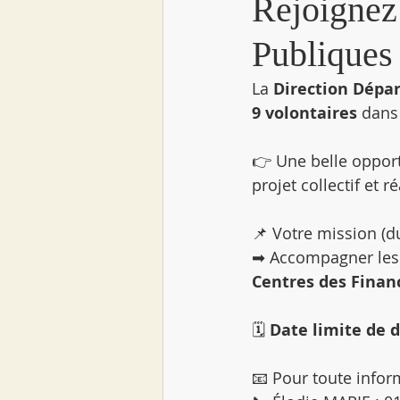
Rejoignez
Publiques 
La 
Direction Dépar
9 volontaires
 dans
👉 Une belle opport
projet collectif et r
📌 Votre mission (d
➡ Accompagner les 
Centres des Finan
🗓 
Date limite de d
📧 Pour toute infor