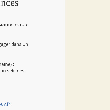
ances
ssonne
 recrute 
gager dans un 
aine) :
au sein des 
uv.fr