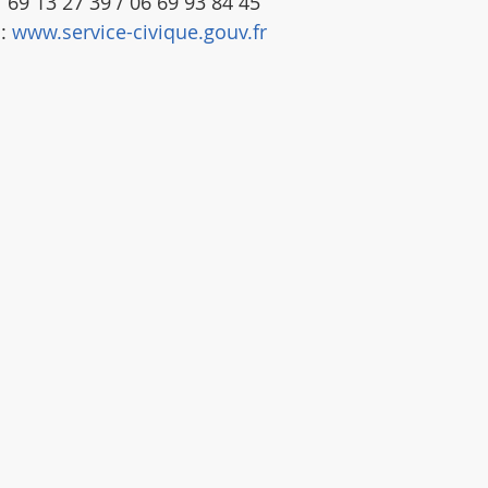
 69 13 27 39 / 06 69 93 84 45
: 
www.service-civique.gouv.fr