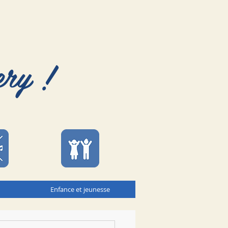
ery !
Enfance et jeunesse