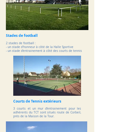
Stades de football
2 stades de football :
- un stade d'honneur à côté de la Halle Sportive
- un stade d'entrainement à côté des courts de tennis
Courts de Tennis extérieurs
3 courts et un mur d’entrainement pour les
adhérents du TCT sont situés route de Corbeil,
près de la Maison de la Tour.