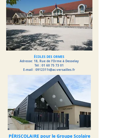
ÉCOLES DES ORMES
Adresse: 18, Rue de l’Orme à Desselay
Tél : 01 60 75 73 01
E-mail :
0912311t@ac-versailles.fr
PÉRISCOLAIRE pour le Groupe Scolaire