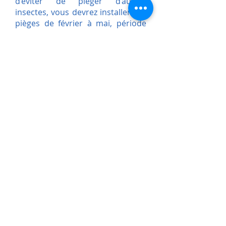
d’éviter de piéger d’autres
insectes, vous devrez installer vos
pièges de février à mai, période
où le frelon asiatique sort
d’hibernation, et d’août à fin
novembre, période de
reproduction frelon.
Composition de l’appât
:
Un tiers de volume de sirop de
grenadine ou
cassis.
Un tiers de volume de bière
brune.
Un tiers de volume de vin blanc
(qui repousse les abeilles).
Au bout d’un moment, votre piège
est saturé de frelons et ne
fonctionne plus.
Cependant, certains frelons
peuvent être encore vivants à
l’intérieur, prenez des précautions