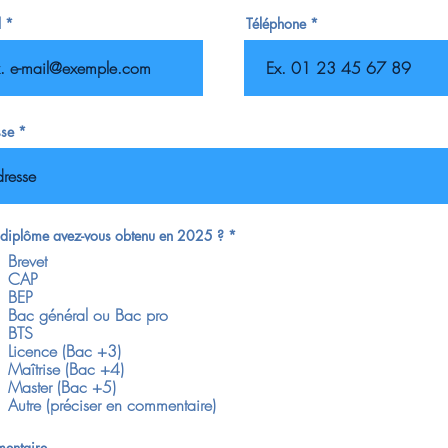
l
Téléphone
se
O
diplôme avez-vous obtenu en 2025 ?
*
b
Brevet
l
i
CAP
g
BEP
a
Bac général ou Bac pro
t
BTS
o
i
Licence (Bac +3)
r
Maîtrise (Bac +4)
e
Master (Bac +5)
Autre (préciser en commentaire)
entaire