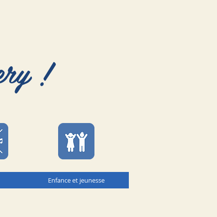
ery !
Enfance et jeunesse