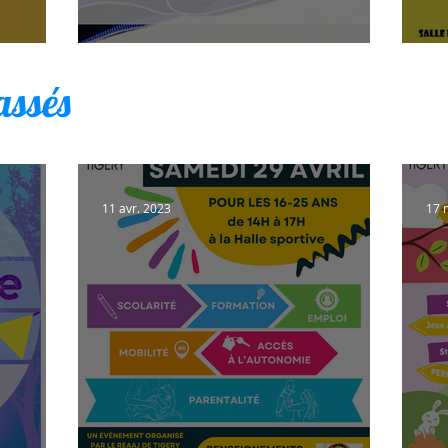
Conseil Municipal
So
assés
11 avr. 2023
17 