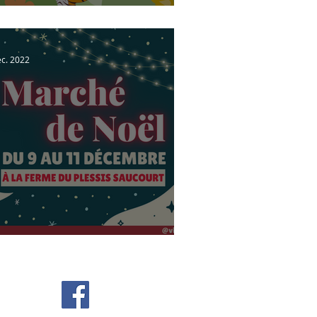
asse aux œufs
éc. 2022
rché de Noël🎄
Retrouvez-nous sur les réseaux