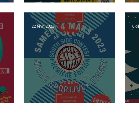
Rencontre Jeunesse
Ch
22 févr. 2023
6 d
SOUTH SIDE CONTEST 🏀
Ma
Horaires d’ouverture
Lundi : 9h - 12h | 14h - 17h30
Mardi : 14h – 17h30
int
Mercredi : 9h – 12h | 14h – 17h30
Jeudi : 14h – 17h30