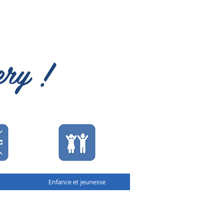
ery !
Enfance et jeunesse