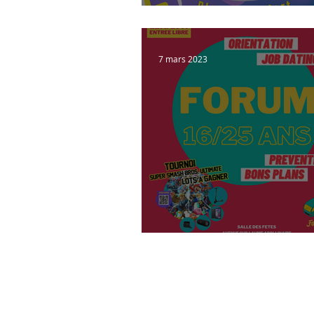
FÊTE DE LA VILLE
7 mars 2023
Forum Job 16-25 ans
Coordonnées
Mairie de Tigery
32, Route de Lieusa
91250 Tigery
01 60 75 17 97