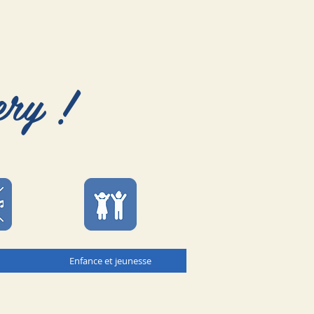
ery !
Enfance et jeunesse