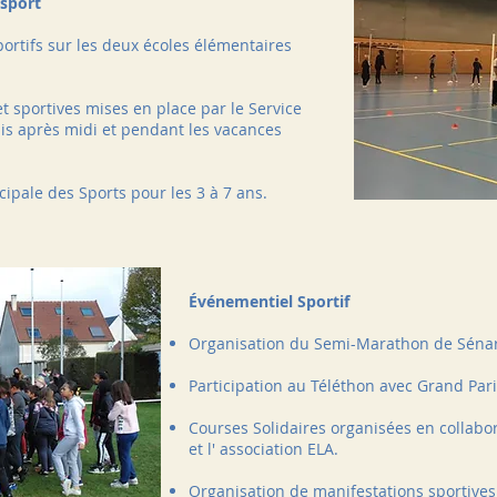
 sport
portifs sur les deux écoles élémentaires
t sportives mises en place par le Service
is après midi et pendant les vacances
cipale des Sports pour les 3 à 7 ans.
Événementiel Sportif
Organisation du Semi-Marathon de Sénar
Participation au Téléthon avec Grand Par
Courses Solidaires organisées en collabo
et l' association ELA.
Organisation de manifestations sportives