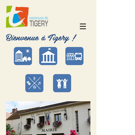
Bienvenue à Tigery !