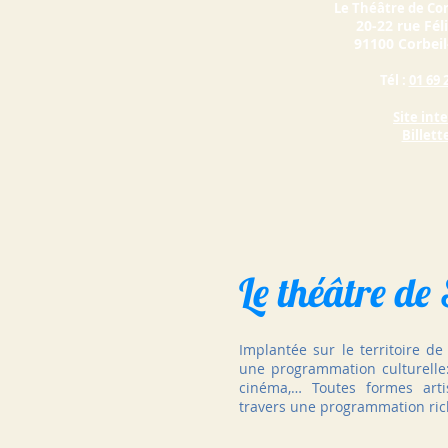
Le Théâtre de Co
20-22 rue Fél
91100 Corbei
Tél :
01 69 
Site int
Billett
Le théâtre de
Implantée sur le territoire d
une programmation culturelle:
cinéma,… Toutes formes arti
travers une programmation rich