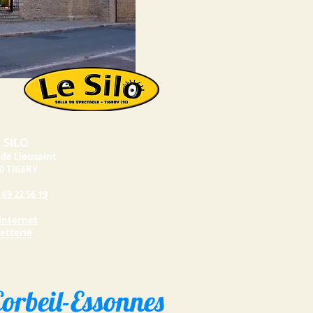
 SILO
 de Lieusaint
0 TIGERY
 69 22 56 19
 internet
letterie
Corbeil-Essonnes