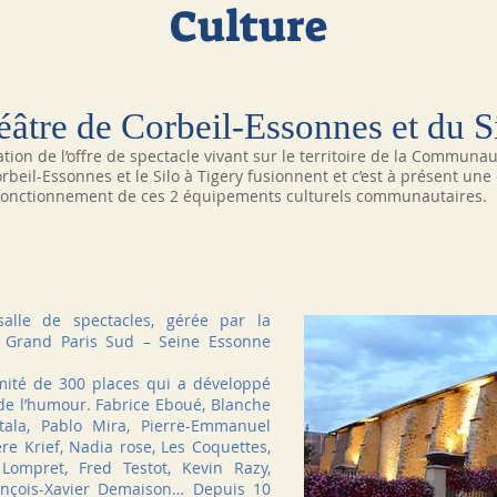
Culture
âtre de Corbeil-Essonnes et du Si
tion de l’offre de spectacle vivant sur le territoire de la Communa
rbeil-Essonnes et le Silo à Tigery fusionnent et c’est à présent un
 fonctionnement de ces 2 équipements culturels communautaires.
alle de spectacles, gérée par la
 Grand Paris Sud – Seine Essonne
imité de 300 places qui a développé
 de l’humour. Fabrice Eboué, Blanche
tala, Pablo Mira, Pierre-Emmanuel
e Krief, Nadia rose, Les Coquettes,
Lompret, Fred Testot, Kevin Razy,
nçois-Xavier Demaison… Depuis 10