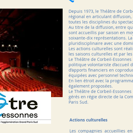
Depuis 1973, le Théâtre de Cor
régional en articulant diffusion,
toutes les disciplines du spectac
Au titre de la diffusion, entre 
sont accueillis par saison en m
soixante-dix représentations. L
pluridisciplinaire avec une domi
Les actions culturelles sont réal
les saisons culturelles et par l
Le Théâtre de Corbeil-Essonnes s
politique volontariste d’accueil
d’apports financiers en coproduc
équipées avec personnel techni
En lien étroit avec la programma
également proposées.
Le Théâtre de Corbeil-Essonnes 
gérés en régie directe de la C
Paris Sud.
Actions culturelles
Les compagnies accueillies en