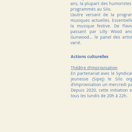
ans, la plupart des humoristes
programmés au Silo.
L’autre versant de la progr
musiques actuelles. Essentiell
la musique festive. De Flav
passant par Lilly Wood an
Gunwood… le panel des artiste
varié.
Actions culturelles
Théâtre d’improvisation
En partenariat avec le Syndica
jeunesse (Sipej) le Silo or
d’improvisation un mercredi p
Depuis 2020, cette initiation
tous les lundis de 20h à 22h
.