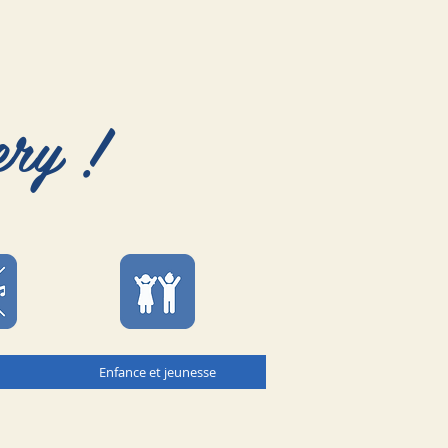
ery !
Enfance et jeunesse