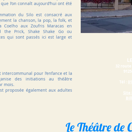
 que l’on connaît aujourd’hui ont été
ammation du Silo est consacré aux
ement la chanson, la pop, la folk, et
ia Coelho aux Zoufris Maracas en
d the Prick, Shake Shake Go ou
s qui sont passés ici est large et
LE
32 route
9125
t intercommunal pour l’enfance et la
ganise des initiations au théâtre
Tél :
01
ar mois.
 est proposée également aux adultes
Site
Bil
Le Théâtre de 