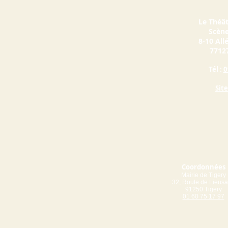
Le Théât
Scène
8-10 All
77127
Tél :
0
Sit
Coordonnées
Mairie de Tigery
32, Route de Lieusa
91250 Tigery
01 60 75 17 97