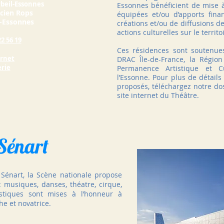
rbeil-Essonnes
Essonnes bénéficient de mise à
icien Rops
équipées et/ou d’apports fina
l-Essonnes
créations et/ou de diffusions de
actions culturelles sur le territo
22 56 19
Ces résidences sont soutenues
ernet
DRAC Île-de-France, la Région 
erie
Permanence Artistique et C
l’Essonne. Pour plus de détails 
proposés, téléchargez notre do
site internet du Théâtre.
 Sénart
e Sénart, la Scène nationale propose
 musiques, danses, théatre, cirque,
stiques sont mises à l’honneur à
e et novatrice.