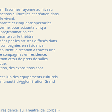
beil-Essonnes rayonne au niveau
 actions culturelles et création dans
le vivant.
quarante et cinquante spectacles
oyenne, pour soixante-cinq à
a programmation est
nante sur le théâtre.
isées par les artistes diffusés dans
es compagnies en résidence.
outient la création à travers une
 de compagnies en résidence,
tion et/ou de prêts de salles
que.
tion, des expositions sont
est l’un des équipements culturels
ommunauté d’Agglomération Grand
 résidence au Théâtre de Corbeil-