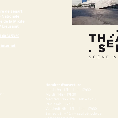
re de Sénart
,
 Nationale
ée de la Mixité
 Lieusaint
1 60 34 53 60
e internet
Horaires d’ouverture
Lundi : 9h - 12h | 14h - 17h30
Mardi : 14h – 17h30
int
Mercredi : 9h – 12h | 14h – 17h30
Jeudi : 14h – 17h30
Vendredi : 9h – 12h | 14h - 17h30
Samedi : 9h – 12h -> sauf période de