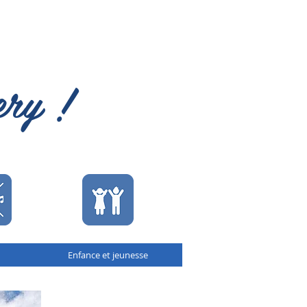
ery !
Enfance et jeunesse