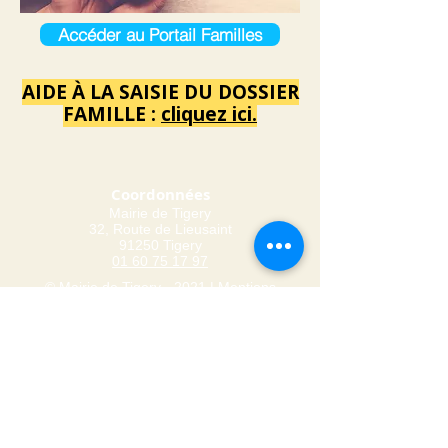
Accéder au Portail Familles
AIDE À LA SAISIE DU DOSSIER
FAMILLE :
cliquez ici.
Coordonnées
Mairie de Tigery
32, Route de Lieusaint
91250 Tigery
01 60 75 17 97
© Mairie de Tigery - 2021 |
Mentions
légales
Horaires d’ouverture
Lundi : 9h - 12h | 14h - 17h30
Mardi : 14h – 17h30
Mercredi : 9h – 12h | 14h – 17h30
Jeudi : 14h – 17h30
Vendredi : 9h – 12h | 14h - 17h30
Samedi : 9h – 12h -> sauf période de