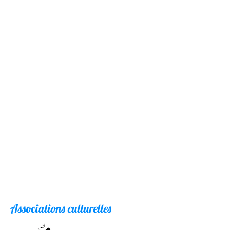
Associations culturelles