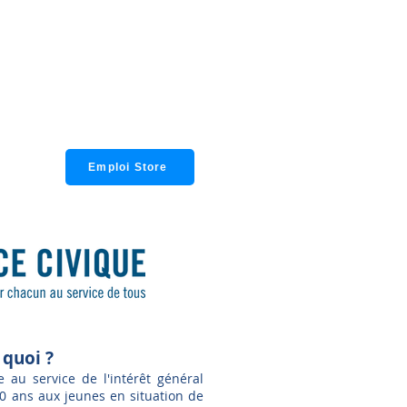
ur d’emploi,
 l’allocation chômage,
otre allocation pendant la durée
aides : à la formation, au retour
ssir votre projet professionnel.
i
Emploi Store
 quoi ?
 au service de l'intérêt général
30 ans aux jeunes en situation de