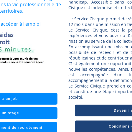
handicap. Accessible sans co
ans la vie professionnelle de
Civique est indemnisé et s'effec
territoires.
Le Service Civique permet de s
 accéder à l'emploi
12 mois dans une mission en fave
Le Service Civique, c’est la p
expériences et vous ouvrir à d’
mission au service de la collectiv
En accomplissant une mission d
possibilité de recevoir et de
républicaines et de contribuer 
C’est également une opportunit
nouvelles compétences. Ainsi, 
est accompagnée d'un tut
accompagnement à la définition 
Le Service Civique prend en co
et constitue une étape import
société.
 à un job
Devenir 
 un stage
Conditions 
nement de recrutement