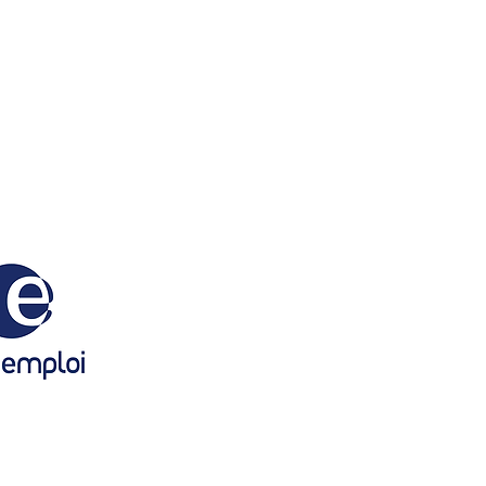
 Relais de Proximité Emploi
8 rue Vivaldi
280 Saint-Pierre-du-Perray
Tél : 01 69 89 74 85
prpemploi@stpdp.com
loi et vous
n emploi ?
 pour :