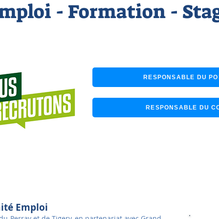
mploi - Formation - Sta
Postes à pourvoir à la 
RESPONSABLE DU PO
RESPONSABLE DU CO
Pour postuler à une offre ou envoyer
emploi@tiger
mité Emploi
u-Perray et de Tigery, en partenariat avec Grand