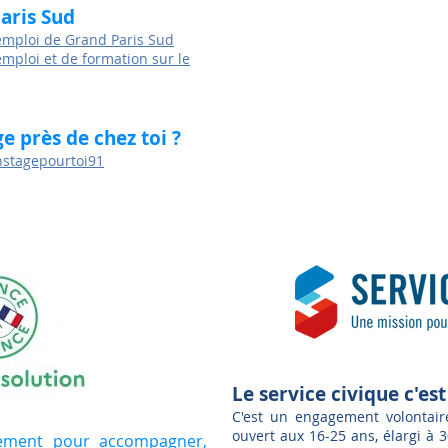
vous inscrire comme demande
aris Sud
vous informer sur vos droits à
'emploi de Grand Paris Sud
percevoir les paiements de v
emploi et de formation sur le
de vos droits,
vous permettre d’obtenir des 
à l’emploi,
vous aider à construire et réu
e près de chez toi ?
>>
Livret d'accueil Pôle Emplo
nstagepourtoi91
Le service civique c'est
C'est un engagement volontaire
ouvert aux 16-25 ans, élargi à 
nement pour accompagner,