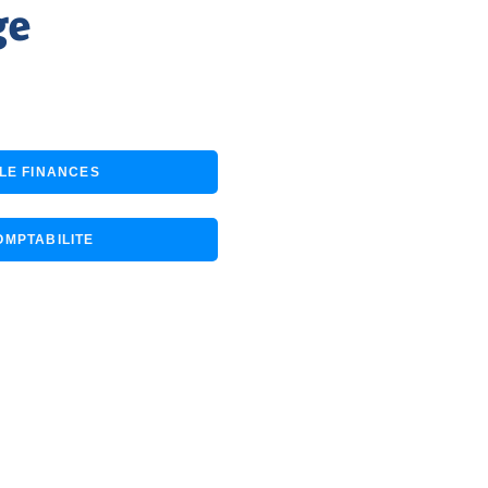
ge
Mairie de Tigery
LE FINANCES
MPTABILITE
 une candidature spontanée :
y.fr