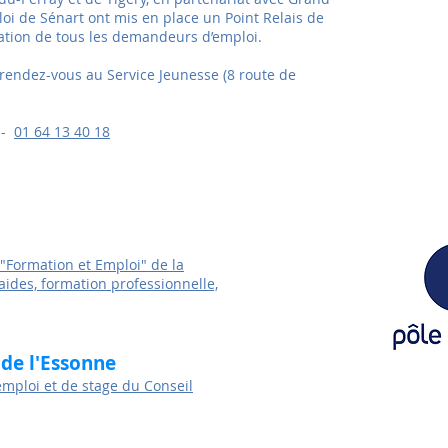
Point
loi de Sénart ont mis en place un Point Relais de
nation de tous les demandeurs d’emploi.
91
 rendez-vous au Service Jeunesse (8 route de
 -
01 64 13 40 18
 "Formation et Emploi" de la
 aides, formation professionnelle,
de l'Essonne
Pôle emp
emploi et de stage du Conseil
Vous êtes à la recherche d’u
Pôle emploi vous accompagne