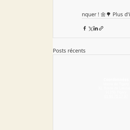
nquer ! 🌼🌳 Plus d'
Posts récents
Coordonnées
Mairie de Tigery
32, Route de Lieusa
91250 Tigery
01 60 75 17 97