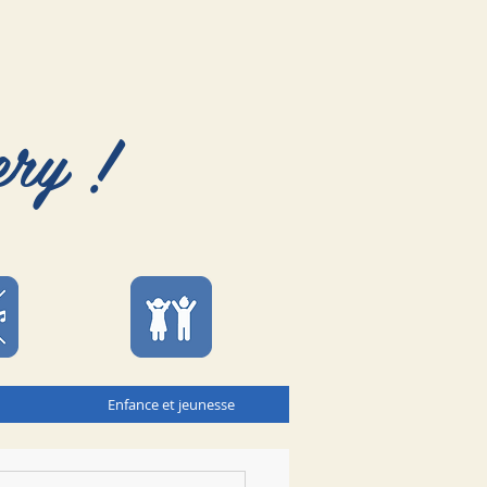
ery !
Enfance et jeunesse