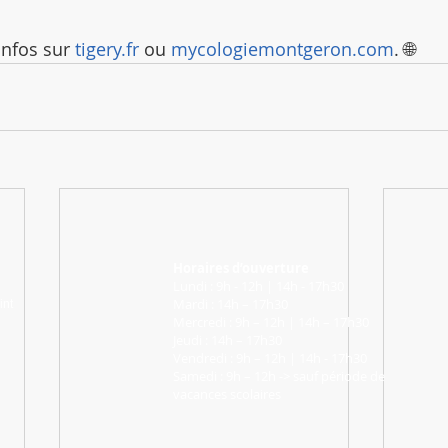
infos sur 
tigery.fr
 ou 
mycologiemontgeron.com
. 🌐
Horaires d’ouverture
Lundi : 9h - 12h | 14h - 17h30
Mardi : 14h – 17h30
int
Mercredi : 9h – 12h | 14h – 17h30
Jeudi : 14h – 17h30
Vendredi : 9h – 12h | 14h - 17h30
Samedi : 9h – 12h -> sauf période de
vacances scolaires