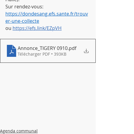
Sur rendez-vous: 
https://dondesang.efs.sante.fr/trouv
er-une-collecte
ou 
https://efs.link/EZpVH
Annonce_TIGERY 0910
.pdf
Télécharger PDF • 393KB
Agenda communal