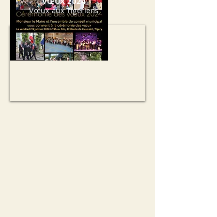
VŒUX 2024
Vœux aux Tigériens