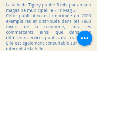
La ville de Tigery publie 5 fois par an son
magazine municipal, le « Ti’ Mag ».
Cette publication est imprimée en 2000
exemplaires et distribuée dans les 1800
foyers de la commune, chez les
commerçants ainsi que dans les
différents services publics de la ville.
Elle est également consultable sur le site
internet de la Ville.
Ce magazine bimestriel valorise les
grands projets et événements
municipaux, le dynamisme culturel,
associatif et économique de la ville. Il
apporte aussi de nombreuses
informations pratiques aux habitants.
Cet outil de communication peut
constituer un excellent support de
valorisation de votre activité par la
parution d’une annonce publicitaire.
Si vous souhaitez paraître dans un ou
des magazines de l’année 2023, nous
vous invitons à consulter les documents
ci-joint :