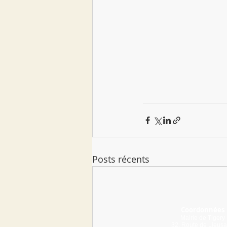
Posts récents
Coordonnées
Mairie de Tigery
32, Route de Lieusa