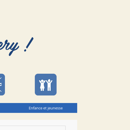
ery !
Enfance et jeunesse