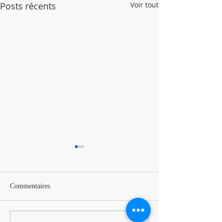
Posts récents
Voir tout
Commentaires
BIA à Tigery !