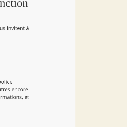
nction
us invitent à 
police 
utres encore.
rmations, et 