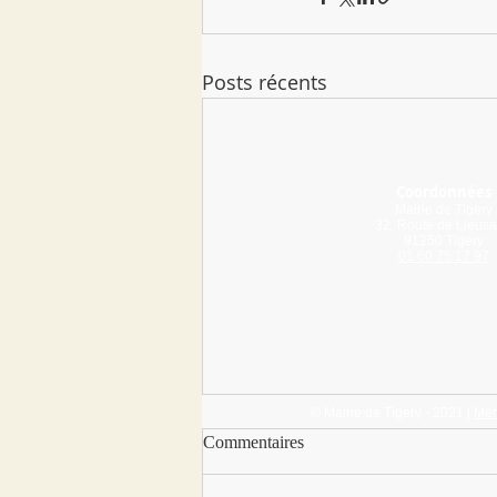
Posts récents
Coordonnées
Mairie de Tigery
32, Route de Lieusa
91250 Tigery
01 60 75 17 97
© Mairie de Tigery - 2021 |
Men
Commentaires