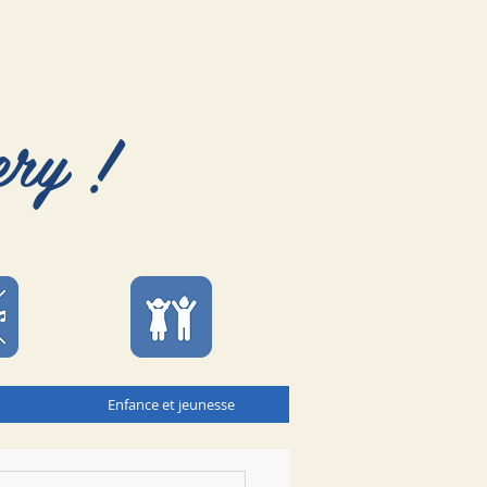
ery !
Enfance et jeunesse