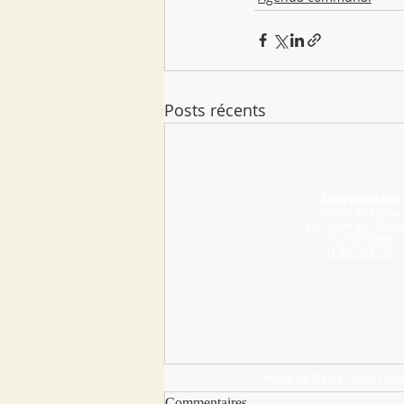
Posts récents
Coordonnées
Mairie de Tigery
32, Route de Lieusa
91250 Tigery
01 60 75 17 97
© Mairie de Tigery - 2021 |
Men
Commentaires