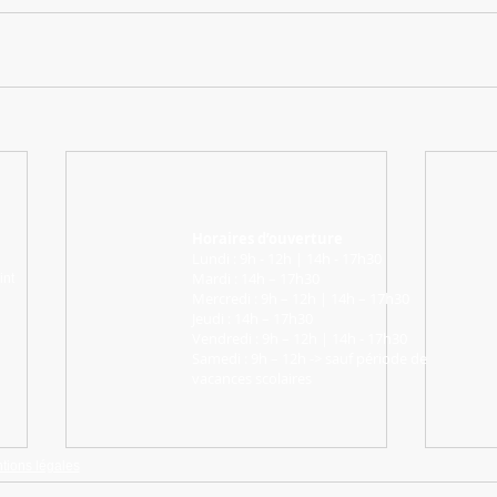
Horaires d’ouverture
Lundi : 9h - 12h | 14h - 17h30
Mardi : 14h – 17h30
int
Mercredi : 9h – 12h | 14h – 17h30
Jeudi : 14h – 17h30
Vendredi : 9h – 12h | 14h - 17h30
Samedi : 9h – 12h -> sauf période de
vacances scolaires
tions légales