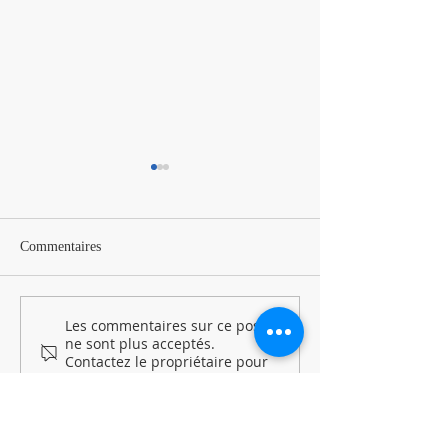
Commentaires
Les commentaires sur ce post
Programme vacances de
Programme des va
ne sont plus acceptés.
Noël
d'octobre est dispo
Contactez le propriétaire pour
plus d'informations.