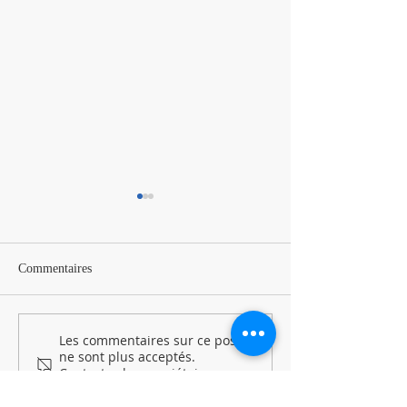
Commentaires
BIA à Tigery !
Les commentaires sur ce post
Sortie Famille au Parc Saint
ne sont plus acceptés.
Paul !
Contactez le propriétaire pour
plus d'informations.