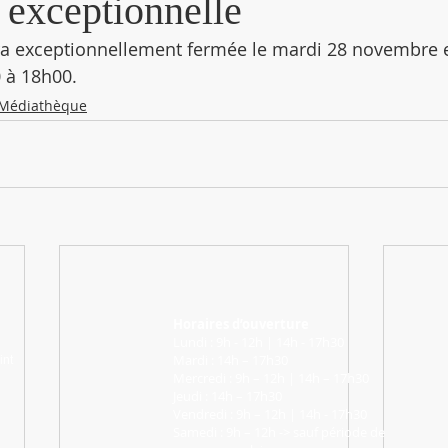
 exceptionnelle
a exceptionnellement fermée le mardi 28 novembre e
 à 18h00.
Médiathèque
Horaires d’ouverture
Lundi : 9h - 12h | 14h - 17h30
Mardi : 14h – 17h30
int
Mercredi : 9h – 12h | 14h – 17h30
Jeudi : 14h – 17h30
Vendredi : 9h – 12h | 14h - 17h30
Samedi : 9h – 12h -> sauf période de