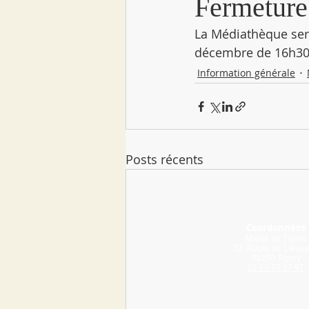
Fermeture
La Médiathèque ser
décembre de 16h30
Information générale
Posts récents
Coordonnées
Mairie de Tigery
32, Route de Lieusa
91250 Tigery
01 60 75 17 97