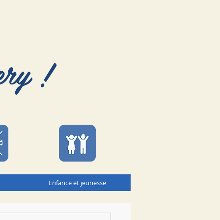
ery !
Enfance et jeunesse