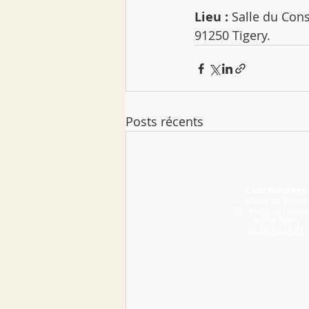
Lieu :
 Salle du Cons
91250 Tigery.
Posts récents
Coordonnées
Mairie de Tigery
32, Route de Lieusa
91250 Tigery
01 60 75 17 97