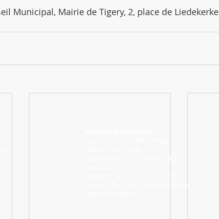
eil Municipal, Mairie de Tigery, 2, place de Liedekerke
Horaires d’ouverture
Lundi : 9h - 12h | 14h - 17h30
Mardi : 14h – 17h30
int
Mercredi : 9h – 12h | 14h – 17h30
Jeudi : 14h – 17h30
Vendredi : 9h – 12h | 14h - 17h30
Samedi : 9h – 12h -> sauf période de
vacances scolaires