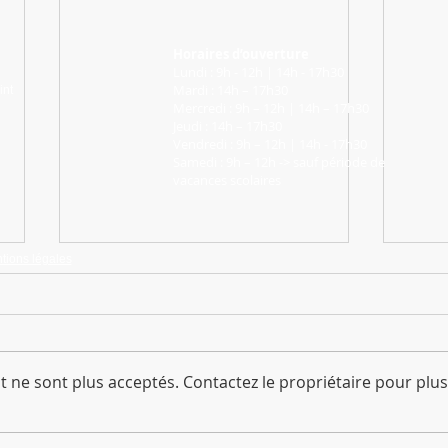
Horaires d’ouverture
Lundi : 9h - 12h | 14h - 17h30
Mardi : 14h – 17h30
int
Mercredi : 9h – 12h | 14h – 17h30
Jeudi : 14h – 17h30
Vendredi : 9h – 12h | 14h - 17h30
Samedi : 9h – 12h -> sauf période de
vacances scolaires
tions légales
 ne sont plus acceptés. Contactez le propriétaire pour plus
Ilot Loisir - Programmes de août
[Rappel : Dossiers