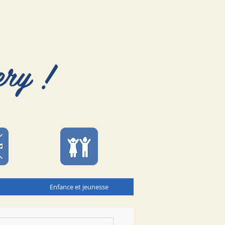
ery !
Enfance et jeunesse