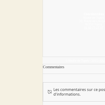
Coordonnées
Mairie de Tigery
32, Route de Lieusa
91250 Tigery
01 60 75 17 97
© Mairie de Tigery - 2021 |
Men
Cantine - Menus de décembre
Commentaires
2025 à février 2026
Les commentaires sur ce post
d'informations.