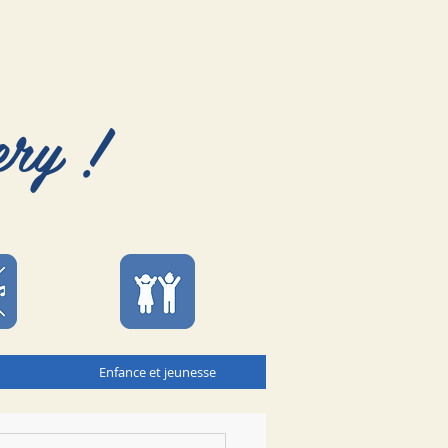
ery !
Enfance et jeunesse