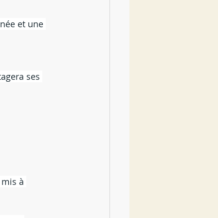
née et une 
tagera ses 
 mis à 