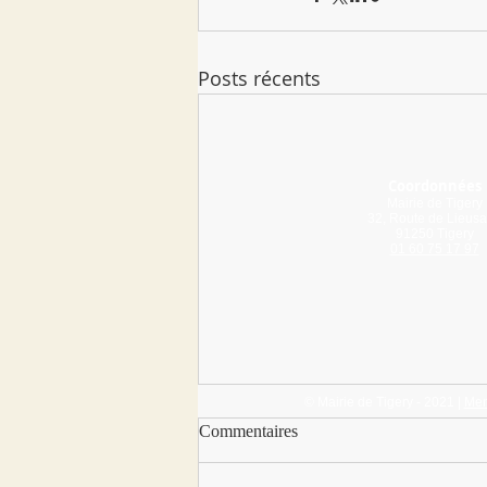
Posts récents
Coordonnées
Mairie de Tigery
32, Route de Lieusa
91250 Tigery
01 60 75 17 97
© Mairie de Tigery - 2021 |
Men
Commentaires