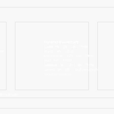
Horaires d’ouverture
Lundi : 9h - 12h | 14h - 17h30
Mardi : 14h – 17h30
int
Mercredi : 9h – 12h | 14h – 17h30
Jeudi : 14h – 17h30
Vendredi : 9h – 12h | 14h - 17h30
Samedi : 9h – 12h -> sauf période de
vacances scolaires
tions légales