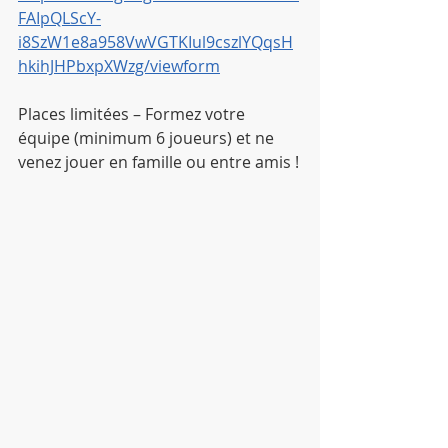
FAIpQLScY-
i8SzW1e8a958VwVGTKIul9cszlYQqsH
hkihJHPbxpXWzg/viewform
Places limitées – Formez votre 
équipe (minimum 6 joueurs) et ne 
venez jouer en famille ou entre amis !