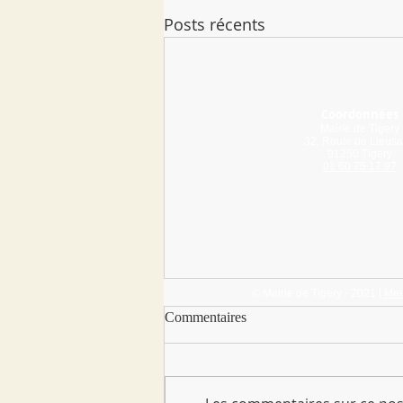
Posts récents
Coordonnées
Mairie de Tigery
32, Route de Lieusa
91250 Tigery
01 60 75 17 97
© Mairie de Tigery - 2021 |
Men
Commentaires