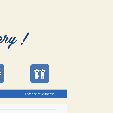
ery !
Enfance et jeunesse