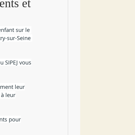
nts et
nfant sur le 
try-sur-Seine 
du SIPEJ vous
ement leur
 à leur
ents pour