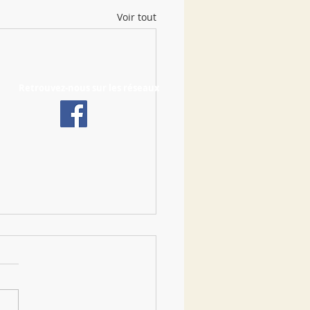
Voir tout
Retrouvez-nous sur les réseaux
 Tigery !