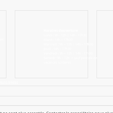
Horaires d’ouverture
Lundi : 9h - 12h | 14h - 17h30
Mardi : 14h – 17h30
int
Mercredi : 9h – 12h | 14h – 17h30
Jeudi : 14h – 17h30
Vendredi : 9h – 12h | 14h - 17h30
Samedi : 9h – 12h -> sauf période de
vacances scolaires
tions légales
BIA à