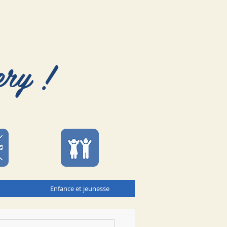
ery !
Enfance et jeunesse