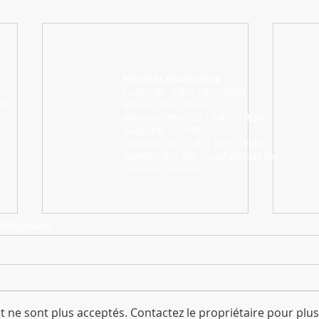
Horaires d’ouverture
Lundi : 9h - 12h | 14h - 17h30
Mardi : 14h – 17h30
int
Mercredi : 9h – 12h | 14h – 17h30
Jeudi : 14h – 17h30
Vendredi : 9h – 12h | 14h - 17h30
Samedi : 9h – 12h -> sauf période de
vacances scolaires
tions légales
 ne sont plus acceptés. Contactez le propriétaire pour plus