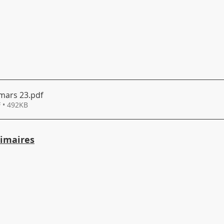
mars 23
.pdf
 • 492KB
imaires