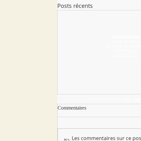
Posts récents
Coordonnées
Mairie de Tigery
32, Route de Lieusa
91250 Tigery
01 60 75 17 97
© Mairie de Tigery - 2021 |
Men
Cantine - Menus de décembre
Commentaires
2025 à février 2026
Les commentaires sur ce post