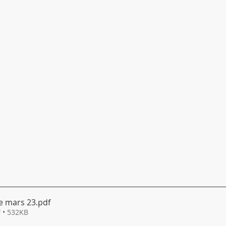
e mars 23
.pdf
 • 532KB