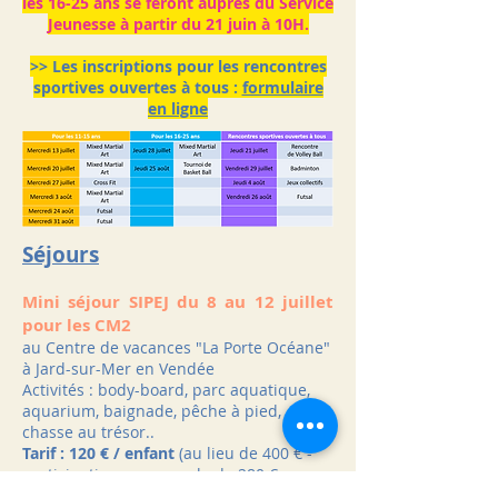
les 16-25 ans se feront auprès du Service
Jeunesse à partir du 21 juin à 10H.
>> Les inscriptions pour les rencontres
sportives ouvertes à tous :
formulaire
en ligne
Séjours
Mini séjour SIPEJ du 8 au 12 juillet
pour les CM2
au Centre de vacances "La Porte Océane"
à Jard-sur-Mer en Vendée
Activités : body-board, parc aquatique,
aquarium, baignade, pêche à pied,
chasse au trésor..
Tarif : 120 € / enfant
(au lieu de 400 € -
participation communale de 280 €
/enfant)