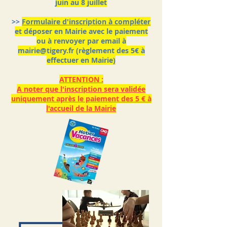
juin au 8 juillet
>>
Formulaire d'inscription à compléter
et déposer en Mairie avec le paiement
ou à renvoyer par email à
mairie@tigery.fr
(règlement des 5€ à
effectuer en Mairie)
ATTENTION :
A noter que l'inscription sera validée
uniquement après le paiement des 5 € à
l'accueil de la Mairie