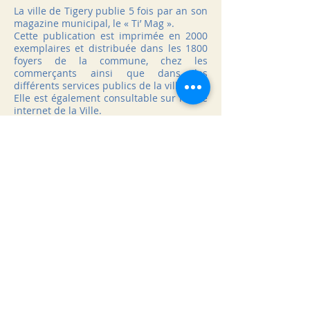
La ville de Tigery publie 5 fois par an son
magazine municipal, le « Ti’ Mag ».
Cette publication est imprimée en 2000
exemplaires et distribuée dans les 1800
foyers de la commune, chez les
commerçants ainsi que dans les
différents services publics de la ville.
Elle est également consultable sur le site
internet de la Ville.
Ce magazine bimestriel valorise les
grands projets et événements
municipaux, le dynamisme culturel,
associatif et économique de la ville. Il
apporte aussi de nombreuses
informations pratiques aux habitants.
Cet outil de communication peut
constituer un excellent support de
valorisation de votre activité par la
parution d’une annonce publicitaire.
Si vous souhaitez paraître dans un ou
des magazines de l’année 2023, nous
vous invitons à consulter les documents
ci-joint :