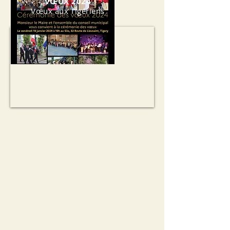
VŒUX 2024
Vœux aux Tigériens