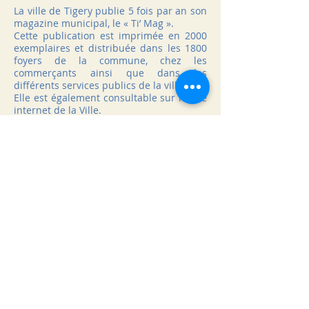
La ville de Tigery publie 5 fois par an son
magazine municipal, le « Ti’ Mag ».
Cette publication est imprimée en 2000
exemplaires et distribuée dans les 1800
foyers de la commune, chez les
commerçants ainsi que dans les
différents services publics de la ville.
Elle est également consultable sur le site
internet de la Ville.
Ce magazine bimestriel valorise les
grands projets et événements
municipaux, le dynamisme culturel,
associatif et économique de la ville. Il
apporte aussi de nombreuses
informations pratiques aux habitants.
Cet outil de communication peut
constituer un excellent support de
valorisation de votre activité par la
parution d’une annonce publicitaire.
Si vous souhaitez paraître dans un ou
des magazines de l’année 2023, nous
vous invitons à consulter les documents
ci-joint :