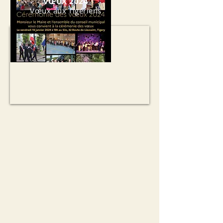
VŒUX 2024
Vœux aux Tigériens