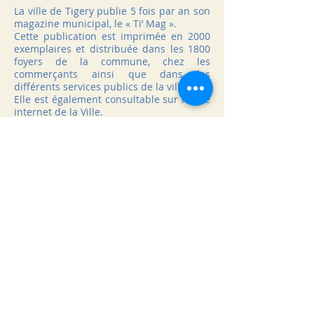
La ville de Tigery publie 5 fois par an son
magazine municipal, le « Ti’ Mag ».
Cette publication est imprimée en 2000
exemplaires et distribuée dans les 1800
foyers de la commune, chez les
commerçants ainsi que dans les
différents services publics de la ville.
Elle est également consultable sur le site
internet de la Ville.
Ce magazine bimestriel valorise les
grands projets et événements
municipaux, le dynamisme culturel,
associatif et économique de la ville. Il
apporte aussi de nombreuses
informations pratiques aux habitants.
Cet outil de communication peut
constituer un excellent support de
valorisation de votre activité par la
parution d’une annonce publicitaire.
Si vous souhaitez paraître dans un ou
des magazines de l’année 2023, nous
vous invitons à consulter les documents
ci-joint :