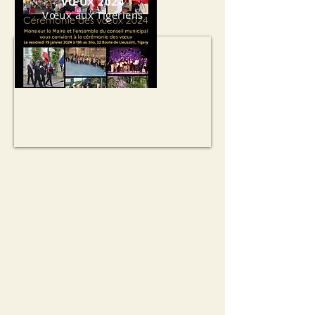
VŒUX 2024
Vœux aux Tigériens