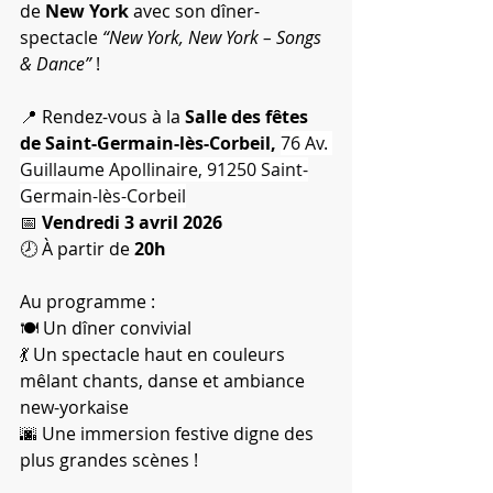
de 
New York
 avec son dîner-
spectacle 
“New York, New York – Songs 
& Dance”
 !
📍 Rendez-vous à la 
Salle des fêtes 
de Saint-Germain-lès-Corbeil, 
76 Av. 
Guillaume Apollinaire, 91250 Saint-
Germain-lès-Corbeil
📅 
Vendredi 3 avril 2026
🕗 À partir de 
20h
Au programme :
🍽️ Un dîner convivial
💃 Un spectacle haut en couleurs 
mêlant chants, danse et ambiance 
new-yorkaise
🌆 Une immersion festive digne des 
plus grandes scènes !