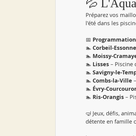
💦 L'Aqua 
Préparez vos maillo
l'été dans les pisci
📅 
Programmation 
🏊 
Corbeil-Essonn
🏊 
Moissy-Cramay
🏊 
Lisses
 – Piscine
🏊 
Savigny-le-Tem
🏊 
Combs-la-Ville
 
🏊 
Évry-Courcouro
🏊 
Ris-Orangis
 – P
🤿 Jeux, défis, an
détente en famille 