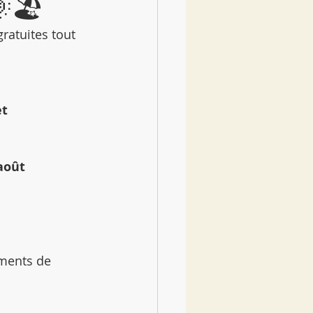
🏖️
ratuites tout 
et
 août
ments de 