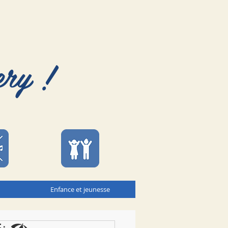
ery !
Enfance et jeunesse