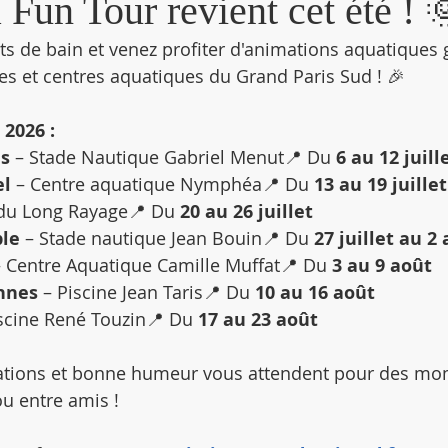
Fun Tour revient cet été ! 
ts de bain et venez profiter d'animations aquatiques g
nes et centres aquatiques du Grand Paris Sud ! 🎉
2026 :
es
 – Stade Nautique Gabriel Menut📍 Du 
6 au 12 juill
el
 – Centre aquatique Nymphéa📍 Du 
13 au 19 juillet
 du Long Rayage📍 Du 
20 au 26 juillet
ple
 – Stade nautique Jean Bouin📍 Du 
27 juillet au 2
– Centre Aquatique Camille Muffat📍 Du 
3 au 9 août
nnes
 – Piscine Jean Taris📍 Du 
10 au 16 août
iscine René Touzin📍 Du 
17 au 23 août
imations et bonne humeur vous attendent pour des mo
ou entre amis !