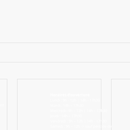
Horaires d’ouverture
Lundi : 9h - 12h | 14h - 17h30
Mardi : 14h – 17h30
int
Mercredi : 9h – 12h | 14h – 17h30
Jeudi : 14h – 17h30
Vendredi : 9h – 12h | 14h - 17h30
Samedi : 9h – 12h -> sauf période de