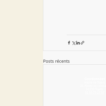
Posts récents
Coordonnées
Mairie de Tigery
32, Route de Lieusa
91250 Tigery
01 60 75 17 97