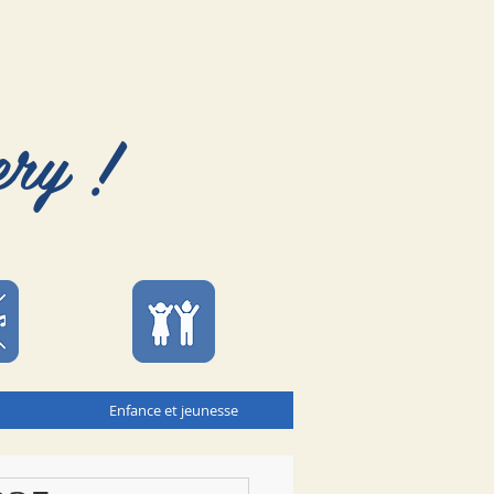
ery !
Enfance et jeunesse