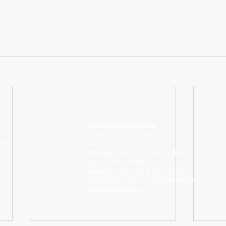
Horaires d’ouverture
Lundi : 9h - 12h | 14h - 17h30
Mardi : 14h – 17h30
int
Mercredi : 9h – 12h | 14h – 17h30
Jeudi : 14h – 17h30
Vendredi : 9h – 12h | 14h - 17h30
Samedi : 9h – 12h -> sauf période de
vacances scolaires