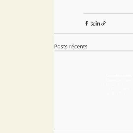
Posts récents
Coordonnées
Mairie de Tigery
32, Route de Lieusa
91250 Tigery
01 60 75 17 97