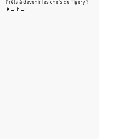
Prêts à devenir les chefs de Tigery ? 
👩‍🍳👨‍🍳