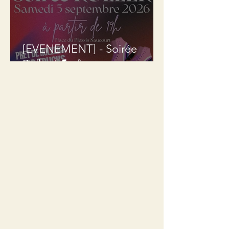
[EVENEMENT] - Soirée
Roller ! 🛼🎶