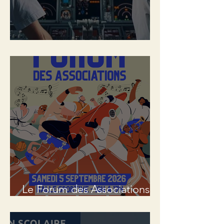
BIA à Tigery !
Le Forum des Associations
de Tigery est de retour ! 🎉