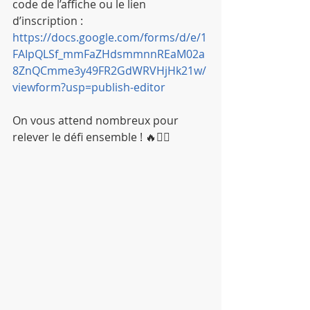
code de l’affiche ou le lien 
d’inscription : 
https://docs.google.com/forms/d/e/1
FAIpQLSf_mmFaZHdsmmnnREaM02a
8ZnQCmme3y49FR2GdWRVHjHk21w/
viewform?usp=publish-editor
On vous attend nombreux pour 
relever le défi ensemble ! 🔥🏋️‍♂️