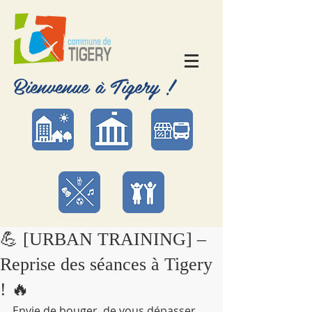
Bienvenue à Tigery !
💪 [URBAN TRAINING] –
Reprise des séances à Tigery
! 🔥
Envie de bouger, de vous dépasser 