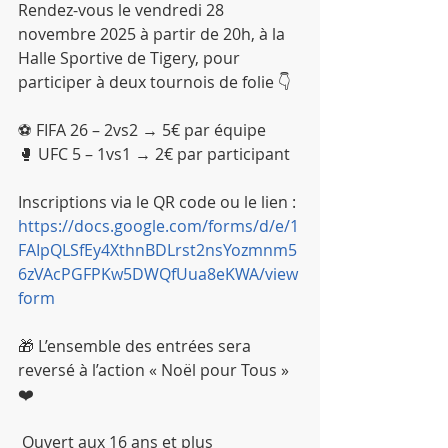
Rendez-vous le vendredi 28 
novembre 2025 à partir de 20h, à la 
Halle Sportive de Tigery, pour 
participer à deux tournois de folie 👇
⚽ FIFA 26 – 2vs2 → 5€ par équipe
🥊 UFC 5 – 1vs1 → 2€ par participant
Inscriptions via le QR code ou le lien : 
https://docs.google.com/forms/d/e/1
FAIpQLSfEy4XthnBDLrst2nsYozmnm5
6zVAcPGFPKw5DWQfUua8eKWA/view
form
🎁 L’ensemble des entrées sera 
reversé à l’action « Noël pour Tous » 
❤️
 Ouvert aux 16 ans et plus