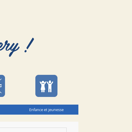
ery !
Enfance et jeunesse