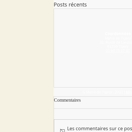
Posts récents
Coordonnées
Mairie de Tigery
32, Route de Lieusa
91250 Tigery
01 60 75 17 97
© Mairie de Tigery - 2021 |
Men
Commentaires
Les commentaires sur ce post