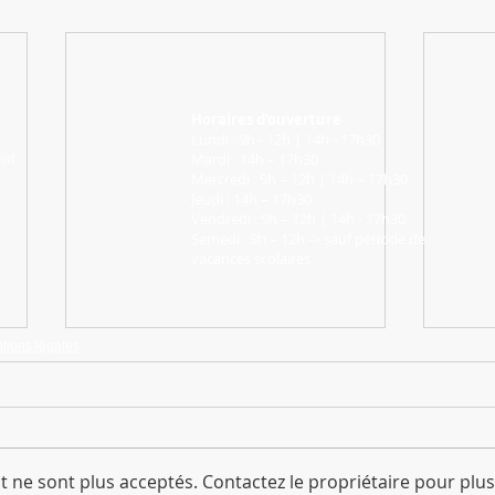
Horaires d’ouverture
Lundi : 9h - 12h | 14h - 17h30
Mardi : 14h – 17h30
int
Mercredi : 9h – 12h | 14h – 17h30
Jeudi : 14h – 17h30
Vendredi : 9h – 12h | 14h - 17h30
Samedi : 9h – 12h -> sauf période de
vacances scolaires
tions légales
 ne sont plus acceptés. Contactez le propriétaire pour plus