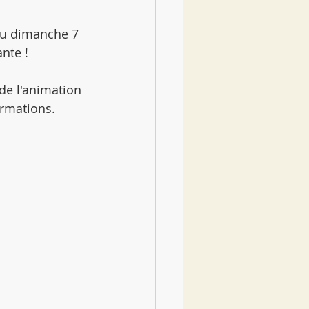
du dimanche 7 
nte !
de l'animation 
ormations.