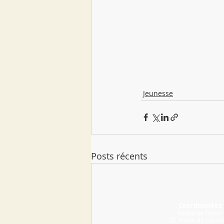
Jeunesse
Posts récents
Coordonnées
Mairie de Tigery
32, Route de Lieusa