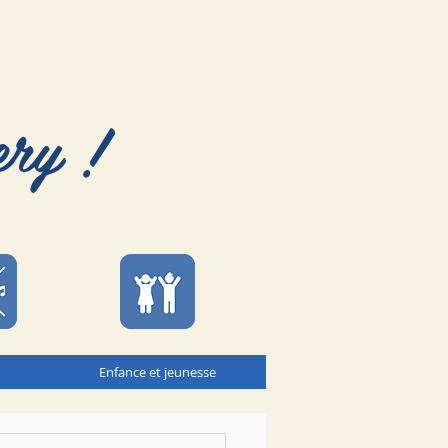
ery !
Enfance et jeunesse