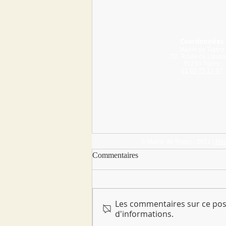
Coordonnées
Mairie de Tigery
32, Route de Lieusa
91250 Tigery
01 60 75 17 97
© Mairie de Tigery - 2021 |
Men
Commentaires
BIA à Tigery !
Les commentaires sur ce post
d'informations.