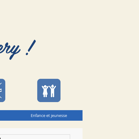
ery !
Enfance et jeunesse