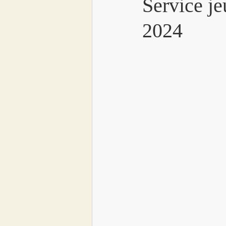
Service j
2024