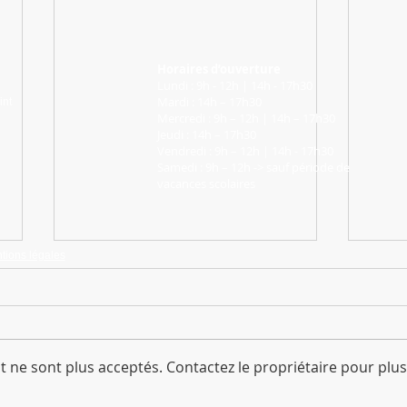
Horaires d’ouverture
Lundi : 9h - 12h | 14h - 17h30
Mardi : 14h – 17h30
int
Mercredi : 9h – 12h | 14h – 17h30
Jeudi : 14h – 17h30
Vendredi : 9h – 12h | 14h - 17h30
Samedi : 9h – 12h -> sauf période de
vacances scolaires
tions légales
 ne sont plus acceptés. Contactez le propriétaire pour plus
Programme vacances de Noël