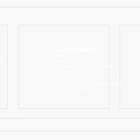
Horaires d’ouverture
Lundi : 9h - 12h | 14h - 17h30
Mardi : 14h – 17h30
int
Mercredi : 9h – 12h | 14h – 17h30
Jeudi : 14h – 17h30
Vendredi : 9h – 12h | 14h - 17h30
Samedi : 9h – 12h -> sauf période de
vacances scolaires
tions légales