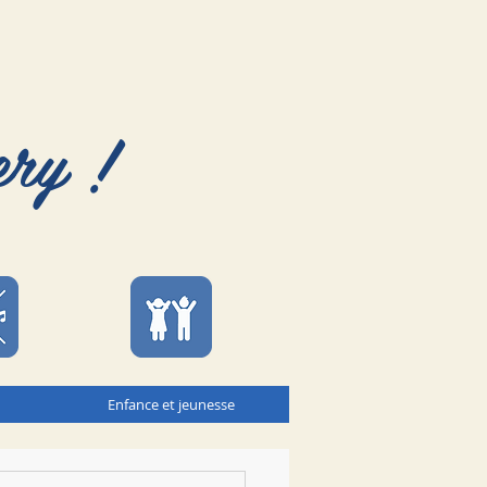
ery !
Enfance et jeunesse