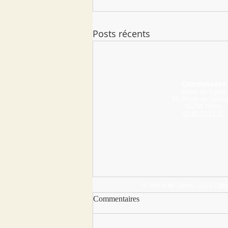
Posts récents
Coordonnées
Mairie de Tigery
32, Route de Lieusa
91250 Tigery
01 60 75 17 97
© Mairie de Tigery - 2021 |
Men
Commentaires