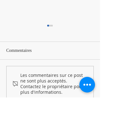
Commentaires
Les commentaires sur ce post
[Rappel : Dossiers Familles
VIGILANCE CA
ne sont plus acceptés.
à compléter d'urgence !]
PRÉVENONS E
Contactez le propriétaire pour
LES RISQUES !
plus d'informations.
Coordonnées
Mairie de Tigery
32, Route de Lieusaint