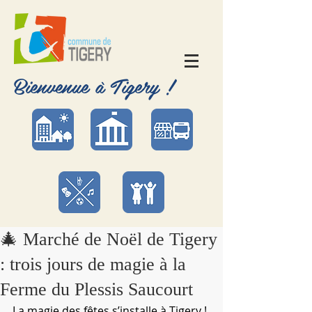
Bienvenue à Tigery !
🎄 Marché de Noël de Tigery
: trois jours de magie à la
Ferme du Plessis Saucourt
La magie des fêtes s’installe à Tigery ! 