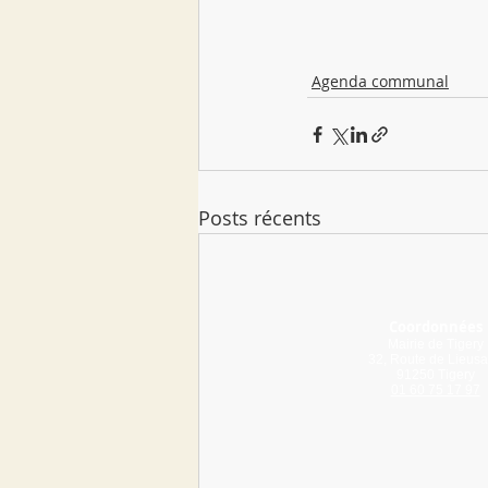
Agenda communal
Posts récents
Coordonnées
Mairie de Tigery
32, Route de Lieusa
91250 Tigery
01 60 75 17 97