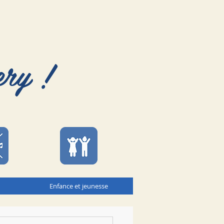
ery !
Enfance et jeunesse