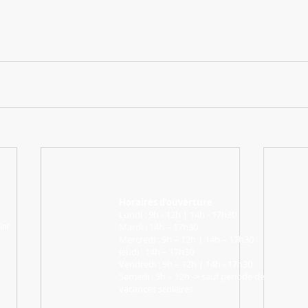
Horaires d’ouverture
Lundi : 9h - 12h | 14h - 17h30
Mardi : 14h – 17h30
int
Mercredi : 9h – 12h | 14h – 17h30
Jeudi : 14h – 17h30
Vendredi : 9h – 12h | 14h - 17h30
Samedi : 9h – 12h -> sauf période de
vacances scolaires