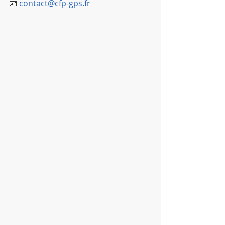
📧 
contact@cfp-gps.fr