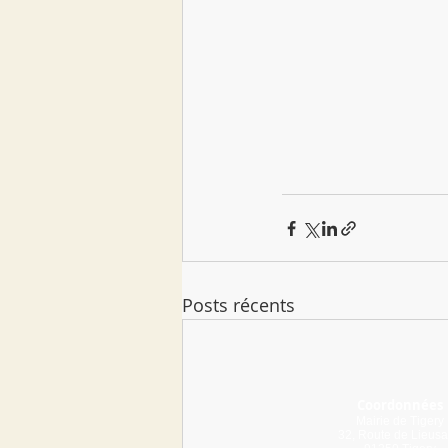
Posts récents
Coordonnées
Mairie de Tigery
32, Route de Lieusa