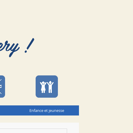
ery !
Enfance et jeunesse