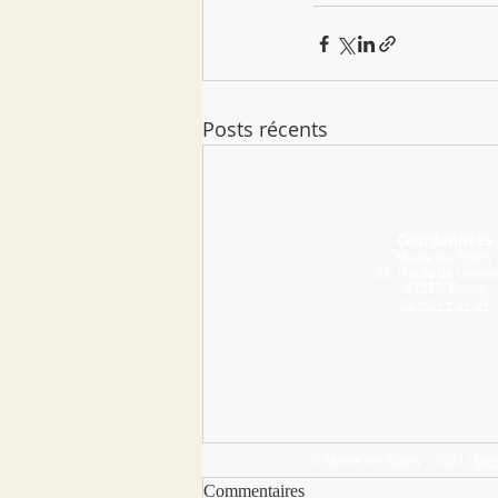
Posts récents
Coordonnées
Mairie de Tigery
32, Route de Lieusa
91250 Tigery
01 60 75 17 97
© Mairie de Tigery - 2021 |
Men
Commentaires