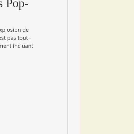
s Pop-
xplosion de 
est pas tout - 
ment incluant 