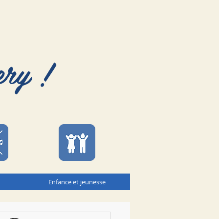
ery !
Enfance et jeunesse