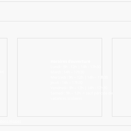
Horaires d’ouverture
Lundi : 9h - 12h | 14h - 17h30
Mardi : 14h – 17h30
int
Mercredi : 9h – 12h | 14h – 17h30
Jeudi : 14h – 17h30
Vendredi : 9h – 12h | 14h - 17h30
Samedi : 9h – 12h -> sauf période de
vacances scolaires
tions légales