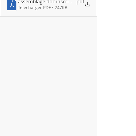
assemblage doc inscription cmj
.pdf
Télécharger PDF • 247KB